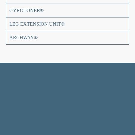
GYROTONER®
LEG EXTENSION UNIT®
ARCHWAY®